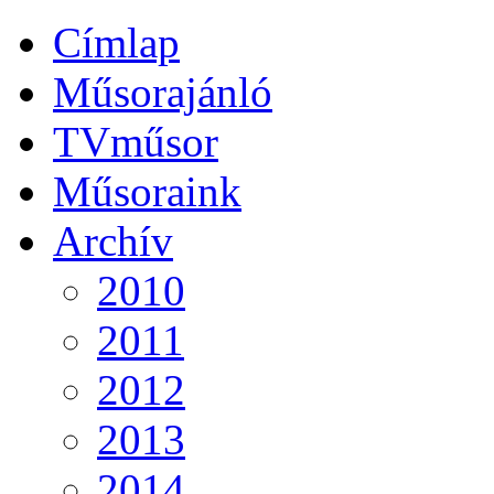
Címlap
Műsorajánló
TVműsor
Műsoraink
Archív
2010
2011
2012
2013
2014