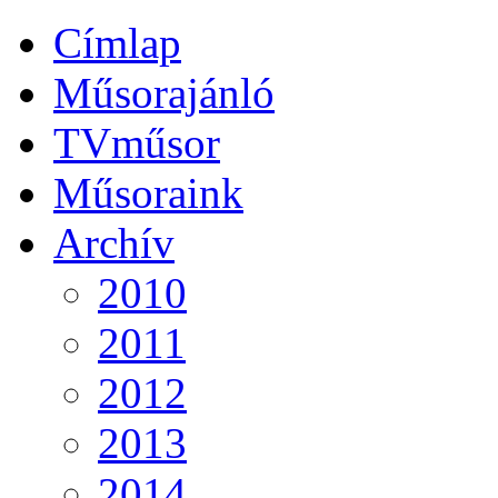
Címlap
Műsorajánló
TVműsor
Műsoraink
Archív
2010
2011
2012
2013
2014