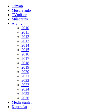
Címlap
Műsorajánló
TVműsor
Műsoraink
Archív
2010
2011
2012
2013
2014
2015
2016
2017
2018
2019
2020
2021
2022
2023
2024
2025
2026
Médiaajánlat
Kapcsolat