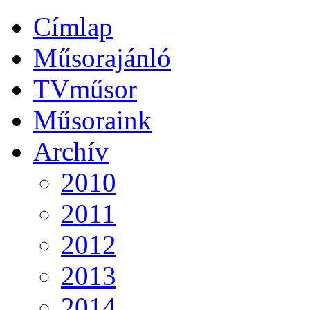
Címlap
Műsorajánló
TVműsor
Műsoraink
Archív
2010
2011
2012
2013
2014