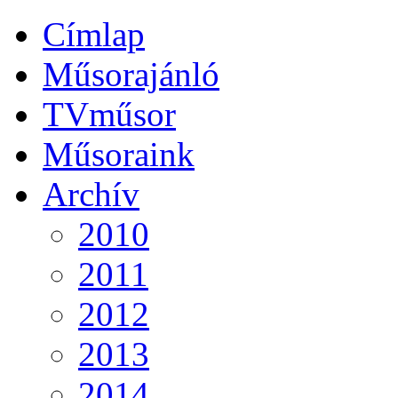
Címlap
Műsorajánló
TVműsor
Műsoraink
Archív
2010
2011
2012
2013
2014