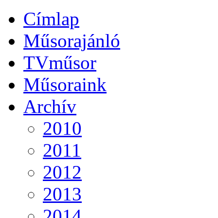
Címlap
Műsorajánló
TVműsor
Műsoraink
Archív
2010
2011
2012
2013
2014