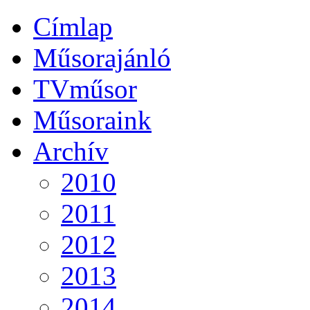
Címlap
Műsorajánló
TVműsor
Műsoraink
Archív
2010
2011
2012
2013
2014