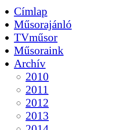
Címlap
Műsorajánló
TVműsor
Műsoraink
Archív
2010
2011
2012
2013
2014