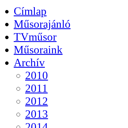
Címlap
Műsorajánló
TVműsor
Műsoraink
Archív
2010
2011
2012
2013
2014