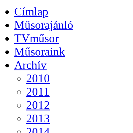
Címlap
Műsorajánló
TVműsor
Műsoraink
Archív
2010
2011
2012
2013
2014