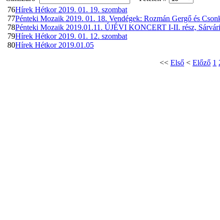
76
Hírek Hétkor 2019. 01. 19. szombat
77
Pénteki Mozaik 2019. 01. 18. Vendégek: Rozmán Gergő és Cson
78
Pénteki Mozaik 2019.01.11. ÚJÉVI KONCERT I-II. rész, Sárvári
79
Hírek Hétkor 2019. 01. 12. szombat
80
Hírek Hétkor 2019.01.05
<<
Első
<
Előző
1