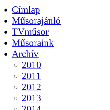
Címlap
Műsorajánló
TVműsor
Műsoraink
Archív
2010
2011
2012
2013
2014