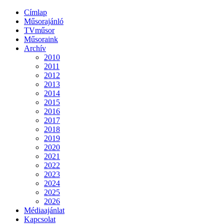
Címlap
Műsorajánló
TVműsor
Műsoraink
Archív
2010
2011
2012
2013
2014
2015
2016
2017
2018
2019
2020
2021
2022
2023
2024
2025
2026
Médiaajánlat
Kapcsolat