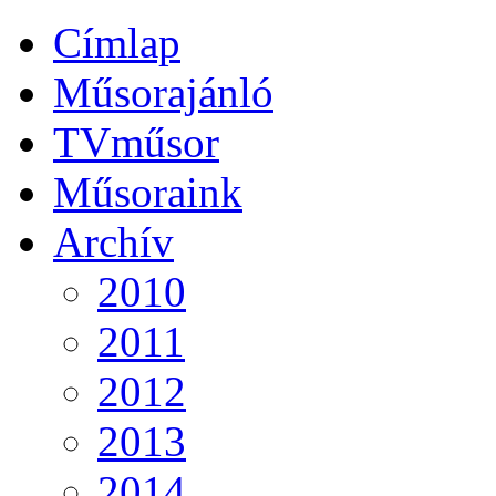
Címlap
Műsorajánló
TVműsor
Műsoraink
Archív
2010
2011
2012
2013
2014